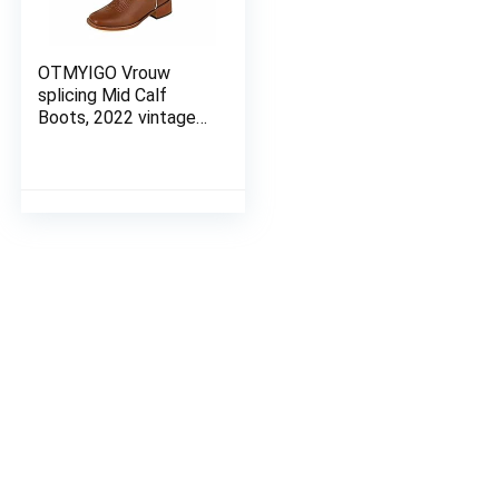
OTMYIGO Vrouw
splicing Mid Calf
Boots, 2022 vintage
western cowboy
laarzen Borduurwerk
Gestikte Vierkante
Teen Lage Hak
Rijlaarzen