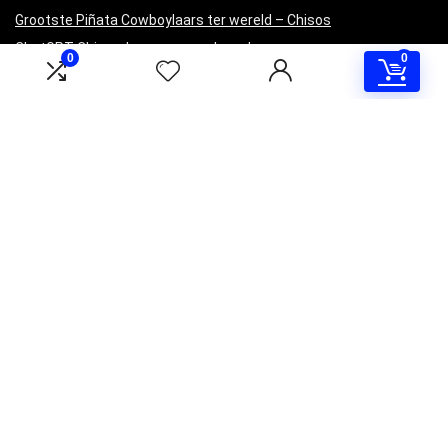
Grootste Piñata Cowboylaars ter wereld – Chisos
ChatGPT Chisos-laarzen geprobeerd
0
0
Blokfeest 2023 – Chisos
Informatie
Contact
Klantenservice
Over ons
Overzicht
Onze webshops
Vacature
Blogs
Privacybeleid
Adverteren