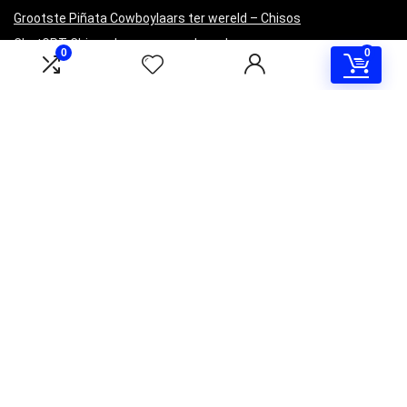
Grootste Piñata Cowboylaars ter wereld – Chisos
ChatGPT Chisos-laarzen geprobeerd
0
0
Blokfeest 2023 – Chisos
Informatie
Contact
Klantenservice
Over ons
Overzicht
Onze webshops
Vacature
Blogs
Privacybeleid
Adverteren