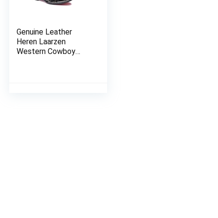
Genuine Leather
Heren Laarzen
Western Cowboy
Enkel Buckle Werk
Van Hoge Kwaliteit
Persoonlijkheid
Fashion Motorcycle
Schoenen Voor
Zipper Casual
Laarzen,43