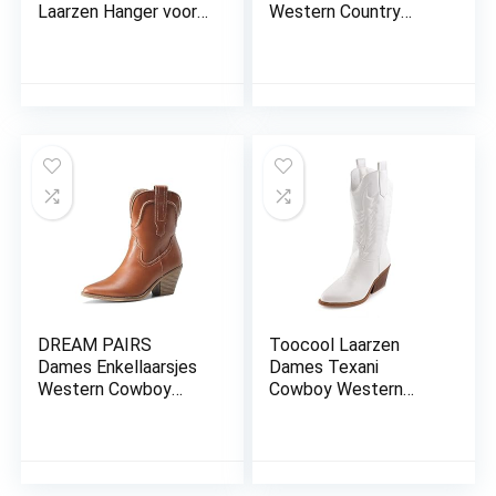
Laarzen Hanger voor
Western Country
Dames Heren voor
Laarzen Moderne
Heren, Roestvrij
Traditionele
Stalen Halsketting
Geborduurde Laarzen
met 75 Cm Stalen
Mannen Mid Kalf
Kogelketting
Western Cowboy
Motorlaarzen
Lederen Schoenen
Brede Kalf Pull On
Western Werk
Combat Laarzen
DREAM PAIRS
Toocool Laarzen
Dames Enkellaarsjes
Dames Texani
Western Cowboy
Cowboy Western
Cowgirl Laarzen
Camperos Schoenen
Puntneus Lage
Laarzen Y02
Hakken,