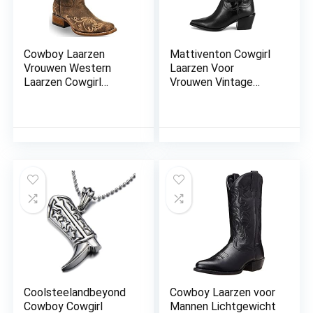
Cowboy Laarzen
Mattiventon Cowgirl
Vrouwen Western
Laarzen Voor
Laarzen Cowgirl
Vrouwen Vintage
Laarzen Dames
Borduurwerk Cowboy
Puntige Teen Mode
Laarzen Trek Op Mid
Laarzen Lichtgewicht
Kalf Western Laar
Duurzaam Western
Country Laarzen
Ronde Teen Mid Kalf
Chunky Heel Laarzen
Rijden Bruiloft
Laarzen Anti Slip Pull
On
Coolsteelandbeyond
Cowboy Laarzen voor
Cowboy Cowgirl
Mannen Lichtgewicht