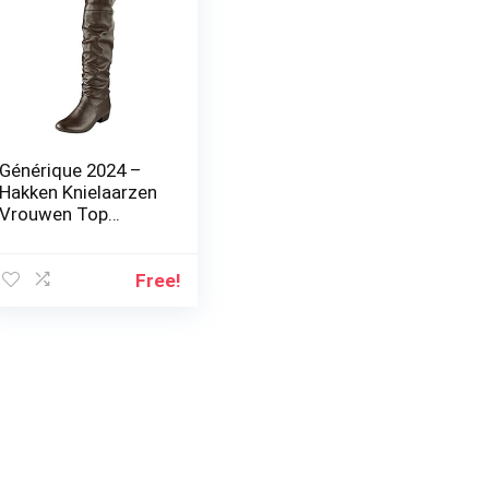
Générique 2024 –
Hakken Knielaarzen
Vrouwen Top
Winter platte Top
Laarzen voor
vrouwen Cowboy
Free!
Laarzen Voor
Vrouwen Vierkante
Neus