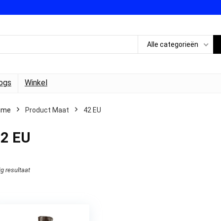
Alle categorieën
ogs
Winkel
ome
Product Maat
42 EU
2 EU
ig resultaat