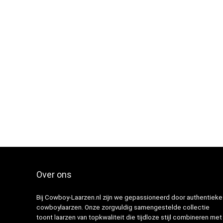
Over ons
Bij Cowboy-Laarzen.nl zijn we gepassioneerd door authentieke
cowboylaarzen. Onze zorgvuldig samengestelde collectie
toont laarzen van topkwaliteit die tijdloze stijl combineren met