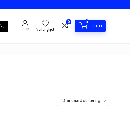
0
0
€
0.00
Login
Verlanglijst
Standaard sortering