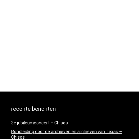
recente berichten
3e jubileumconcert – Chisos
Rondleiding door de archieven en archieven van Texas –
Chisos