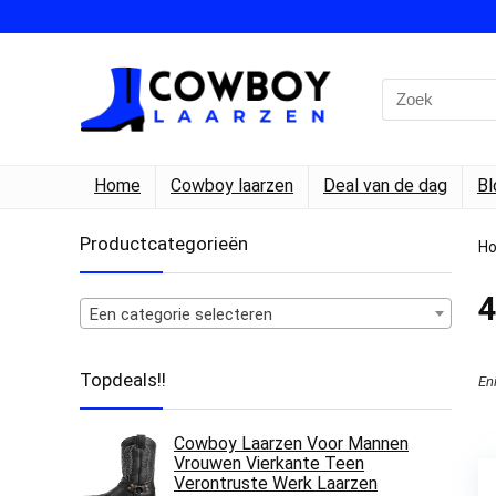
Search
for:
Home
Cowboy laarzen
Deal van de dag
Bl
Productcategorieën
H
4
Een categorie selecteren
Topdeals!!
En
Cowboy Laarzen Voor Mannen
Vrouwen Vierkante Teen
Verontruste Werk Laarzen