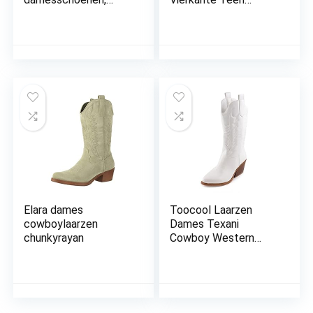
laarzen, enkellaarzen,
Verontruste Werk
franjes, camperos,
Laarzen Geborduurde
etnische 625
Westerse Laarzen
Traditionele Country
Boot Westerse Werk
Combat Boot
Western Cowboy
Mid-Kuit Breed Kuit
Trek Laarzen Voor
Mannen
Elara dames
Toocool Laarzen
cowboylaarzen
Dames Texani
chunkyrayan
Cowboy Western
Camperos Schoenen
Laarzen Y02