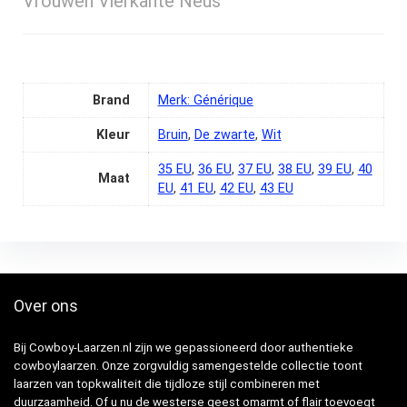
Vrouwen Vierkante Neus
Brand
Merk: Générique
Kleur
Bruin
,
De zwarte
,
‎Wit
‎35 EU
,
36 EU
,
37 EU
,
38 EU
,
39 EU
,
40
Maat
EU
,
41 EU
,
42 EU
,
43 EU
Over ons
Bij Cowboy-Laarzen.nl zijn we gepassioneerd door authentieke
cowboylaarzen. Onze zorgvuldig samengestelde collectie toont
laarzen van topkwaliteit die tijdloze stijl combineren met
duurzaamheid. Of u nu de westerse geest omarmt of flair toevoegt