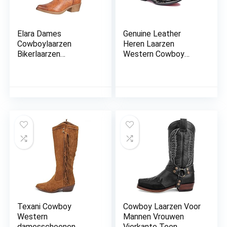
Elara Dames
Genuine Leather
Cowboylaarzen
Heren Laarzen
Bikerlaarzen
Western Cowboy
Chunkyrayan
Enkel Buckle Werk
Van Hoge Kwaliteit
Persoonlijkheid
Fashion Motorcycle
Schoenen Voor
Zipper Casual
Laarzen,43
Texani Cowboy
Cowboy Laarzen Voor
Western
Mannen Vrouwen
damesschoenen,
Vierkante Teen