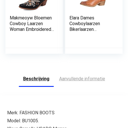
Makmeoyw Bloemen
Elara Dames
Cowboy Laarzen
Cowboylaarzen
Woman Embroidered
Bikerlaarzen
CowgirL Laarzen voor
Chunkyrayan
dames
Beschrijving
Aanvullende informatie
Merk: FASHION BOOTS
Model: BU1005.