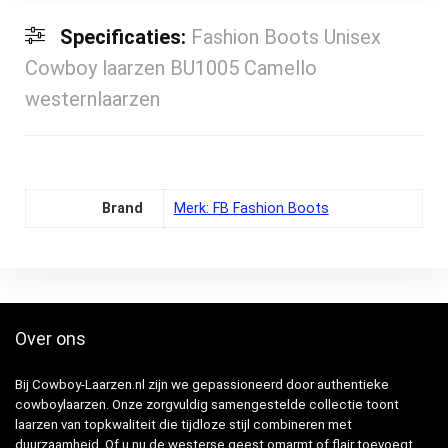
Specificaties:
Fashion Boots Unisex
Cowboy laarzen BU1005 Camello
westernlaarzen
Brand
Merk: FB Fashion Boots
Over ons
Bij Cowboy-Laarzen.nl zijn we gepassioneerd door authentieke
cowboylaarzen. Onze zorgvuldig samengestelde collectie toont
laarzen van topkwaliteit die tijdloze stijl combineren met
duurzaamheid. Of u nu de westerse geest omarmt of flair toevoegt