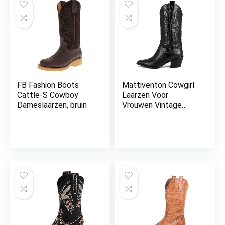
FB Fashion Boots
Mattiventon Cowgirl
Cattle-S Cowboy
Laarzen Voor
Dameslaarzen, bruin
Vrouwen Vintage
Borduurwerk Cowboy
Laarzen Trek Op Mid
Kalf Western Laar