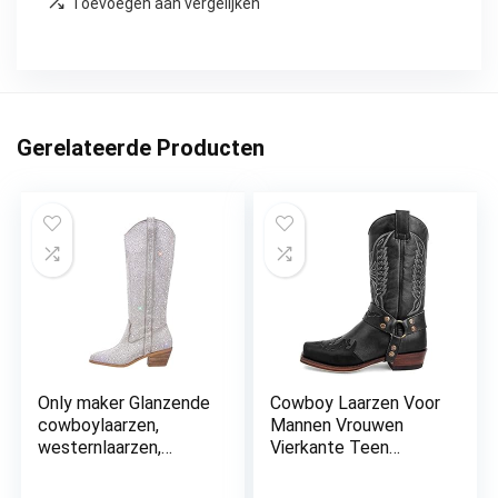
Toevoegen aan vergelijken
Gerelateerde Producten
Only maker Glanzende
Cowboy Laarzen Voor
cowboylaarzen,
Mannen Vrouwen
westernlaarzen,
Vierkante Teen
strass, kniehoge
Verontruste Werk
laarzen, instaplaarzen
Laarzen Geborduurde