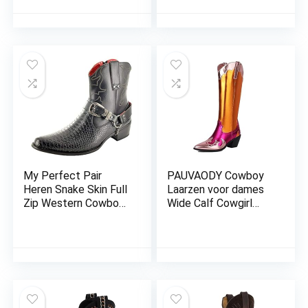
Westerse Laarzen
Traditionele Country
Boot Westerse Werk
Combat Boot
Western Cowboy
Mid-Kuit Breed Kuit
Trek Laarzen Voor
Mannen
My Perfect Pair
PAUVAODY Cowboy
Heren Snake Skin Full
Laarzen voor dames
Zip Western Cowboy
Wide Calf Cowgirl
enkellaarzen
Knee Hoge Laarzen
Pull On Embroidery
Puntige Teen
Western Laarzen