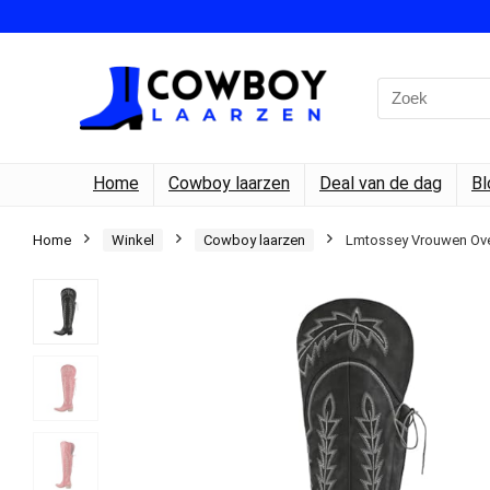
Search
for:
Home
Cowboy laarzen
Deal van de dag
Bl
Home
Winkel
Cowboy laarzen
Lmtossey Vrouwen Ove