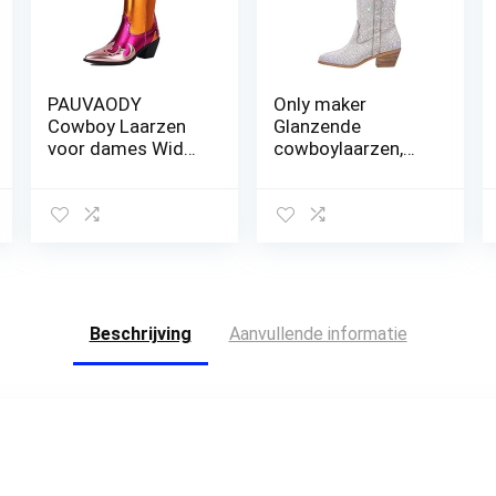
PAUVAODY
Only maker
Cowboy Laarzen
Glanzende
voor dames Wide
cowboylaarzen,
Calf Cowgirl Knee
westernlaarzen,
Hoge Laarzen Pull
strass, kniehoge
On Embroidery
laarzen,
Puntige Teen
instaplaarzen
Western Laarzen
Beschrijving
Aanvullende informatie