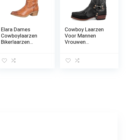
Elara Dames
Cowboy Laarzen
Cowboylaarzen
Voor Mannen
Bikerlaarzen
Vrouwen
Chunkyrayan
Vierkante Teen
Verontruste Werk
Laarzen
Geborduurde
Westerse Laarzen
Traditionele
Country Boot
Westerse Werk
Combat Boot
Western Cowboy
Mid-Kuit Breed
Kuit Trek Laarzen
Voor Mannen