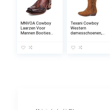
MNVOA Cowboy
Texani Cowboy
Laarzen Voor
Western
Mannen Booties
damesschoenen,
Enkel Cowboy
laarzen,
Western Laarzen
enkellaarzen,
Genaaid
franjes, camperos,
Geborduurd
etnische 625
Vierkante Teen
Korte Dikke
Klassieker