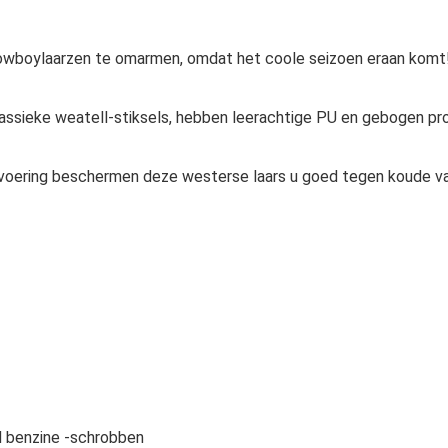
cowboylaarzen te omarmen, omdat het coole seizoen eraan komt
ssieke weatell-stiksels, hebben leerachtige PU en gebogen prof
ering beschermen deze westerse laars u goed tegen koude val 
d benzine -schrobben