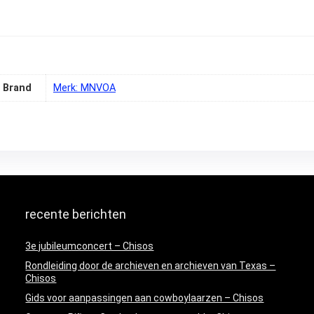
Brand
Merk: MNVOA
recente berichten
3e jubileumconcert – Chisos
Rondleiding door de archieven en archieven van Texas –
Chisos
Gids voor aanpassingen aan cowboylaarzen – Chisos