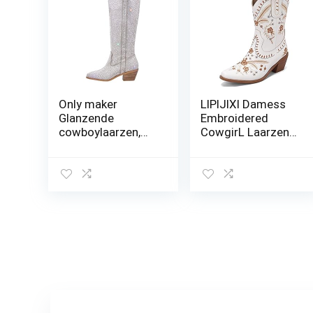
Only maker
LIPIJIXI Damess
Glanzende
Embroidered
cowboylaarzen,
CowgirL Laarzen
westernlaarzen,
Pull On Cowboy
strass, kniehoge
Laarzen voor
laarzen,
dames Bloemen
instaplaarzen
Low Chunky Heel
Western Laarzen