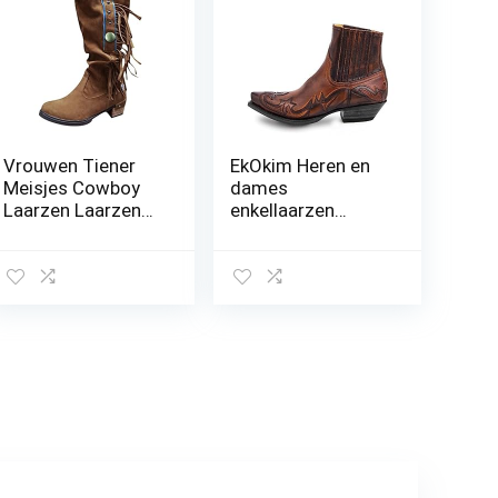
Vrouwen Tiener
EkOkim Heren en
Meisjes Cowboy
dames
Laarzen Laarzen
enkellaarzen
Schoenen Mouw
western cowboy
Omzoomd Squ
laarzen lederen
zijn Retro Hakken
schoenen cowboy
Dames Casual
schoenen retro
Vrouwen Laarzen
reliëf borduurwerk
gesneden
patronen