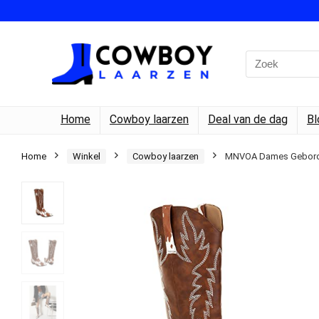
Search
for:
Home
Cowboy laarzen
Deal van de dag
Bl
Home
Winkel
Cowboy laarzen
MNVOA Dames Geborduu