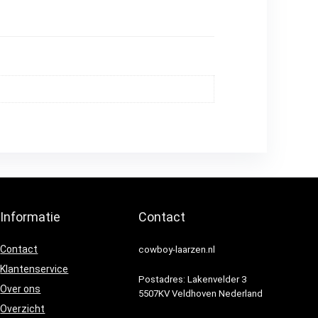
Informatie
Contact
Contact
cowboy-laarzen.nl
Klantenservice
Postadres: Lakenvelder 3
Over ons
5507KV Veldhoven Nederland
Overzicht