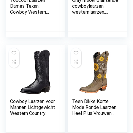
Toocool Laarzen
Only maker Glanzende
Dames Texani
cowboylaarzen,
Cowboy Western
westernlaarzen,
Camperos Schoenen
strass, kniehoge
Laarzen Y02
laarzen, instaplaarzen
Cowboy Laarzen voor
Teen Dikke Korte
Mannen Lichtgewicht
Mode Ronde Laarzen
Western Country
Heel Plus Vrouwen
Laarzen Moderne
Geborduurde Maat
Traditionele
Laarzen Dames
Geborduurde Laarzen
Laarzen Cowboy