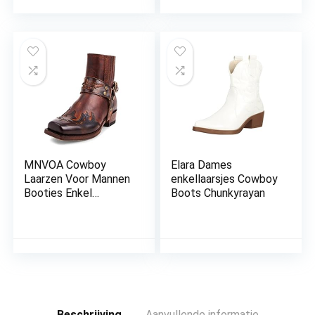
Mannen Mid Kalf
Laarzen voor Vrouwen
Western Cowboy
Motorlaarzen
Lederen Schoenen
Brede Kalf Pull On
Western Werk
Combat Laarzen
MNVOA Cowboy
Elara Dames
Laarzen Voor Mannen
enkellaarsjes Cowboy
Booties Enkel
Boots Chunkyrayan
Cowboy Western
Laarzen Genaaid
Geborduurd Vierkante
Teen Korte Dikke
Klassieker
Beschrijving
Aanvullende informatie