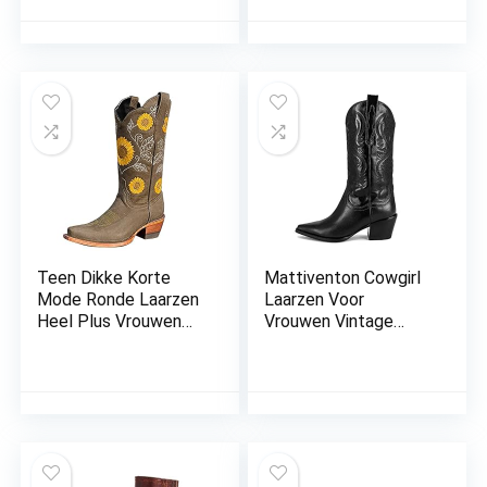
Laarzen Lichtgewicht
Duurzaam Western
Country Laarzen
Ronde Teen Mid Kalf
Chunky Heel Laarzen
Rijden Bruiloft
Laarzen Anti Slip Pull
On
Teen Dikke Korte
Mattiventon Cowgirl
Mode Ronde Laarzen
Laarzen Voor
Heel Plus Vrouwen
Vrouwen Vintage
Geborduurde Maat
Borduurwerk Cowboy
Laarzen Dames
Laarzen Trek Op Mid
Laarzen Cowboy
Kalf Western Laar
Laarzen voor Vrouwen