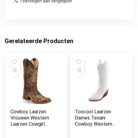
Toevoegen aan vergelijken
Gerelateerde Producten
Cowboy Laarzen
Toocool Laarzen
Vrouwen Western
Dames Texani
Laarzen Cowgirl
Cowboy Western
Laarzen Dames
Camperos Schoenen
Puntige Teen Mode
Laarzen Y02