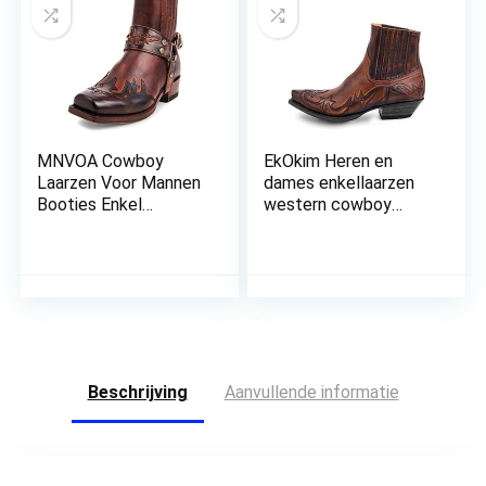
MNVOA Cowboy
EkOkim Heren en
Laarzen Voor Mannen
dames enkellaarzen
Booties Enkel
western cowboy
Cowboy Western
laarzen lederen
Laarzen Genaaid
schoenen cowboy
Geborduurd Vierkante
schoenen retro reliëf
Teen Korte Dikke
borduurwerk
Klassieker
gesneden patronen
Beschrijving
Aanvullende informatie