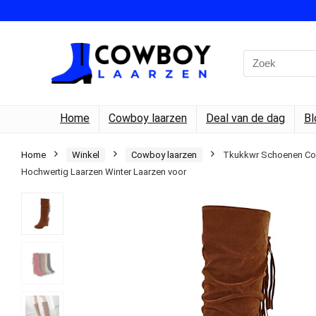
Search
for:
Home
Cowboy laarzen
Deal van de dag
Bl
Home
Winkel
Cowboy laarzen
Tkukkwr Schoenen Cowb
Hochwertig Laarzen Winter Laarzen voor