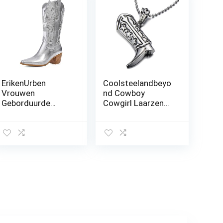
ErikenUrben
Coolsteelandbeyo
Vrouwen
nd Cowboy
Geborduurde
Cowgirl Laarzen
Cowboy Laarzen
Hanger voor
Stiksels Westerse
Dames Heren voor
Laarzen Chunky
Heren, Roestvrij
Hakken Pull on
Stalen Halsketting
met 75 Cm Stalen
Kogelketting