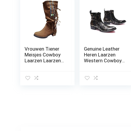
Vrouwen Tiener
Genuine Leather
Meisjes Cowboy
Heren Laarzen
Laarzen Laarzen
Western Cowboy
Schoenen Mouw
Enkel Buckle Werk
Omzoomd Squ
Van Hoge
zijn Retro Hakken
Kwaliteit
Dames Casual
Persoonlijkheid
Vrouwen Laarzen
Fashion
Motorcycle
Schoenen Voor
Zipper Casual
Laarzen,43