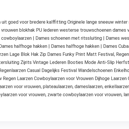
 uit goed voor bredere kalffitting Originele lange sneeuw winte
vrouwen blokhak PU lederen westerse trouwschoenen dames ve
cowboylaarzen | Dames schoenen met ritssluiting | Dames wes
 Dames halfhoge hakken | Dames halfhoge hakken | Dames Cuba
zen Lage Blok Hak Zip Dames Funky Print Matt Festival, Rege
ersluiting Zijrits Vintage Lederen Booties Mode Anti-Slip Her
egenlaarzen Casual Dagelijks Festival Wandelschoenen Enkel
uw Regen Laarzen Cowboylaarzen voor Vrouwen Dijhoge Laarze
arzen voor vrouwen, plateaulaarzen, dameslaarzen, enkellaarze
ylaarzen voor vrouwen, zwarte cowboylaarzen voor vrouwen, lan