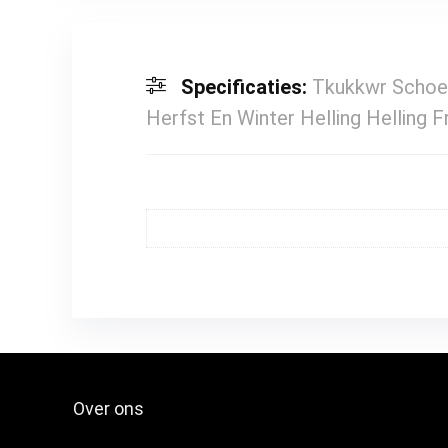
Specificaties:
Tkukkwr Schoe
Herfst En Winter Helling Helling
Over ons