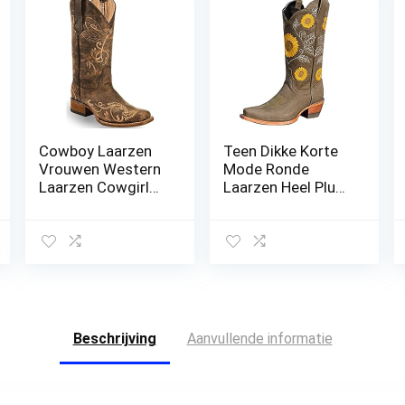
Cowboy Laarzen
Teen Dikke Korte
Vrouwen Western
Mode Ronde
Laarzen Cowgirl
Laarzen Heel Plus
Laarzen Dames
Vrouwen
Puntige Teen
Geborduurde Maat
Mode Laarzen
Laarzen Dames
Lichtgewicht
Laarzen Cowboy
Duurzaam
Laarzen voor
Western Country
Vrouwen
Laarzen Ronde
Teen Mid Kalf
Beschrijving
Aanvullende informatie
Chunky Heel
Laarzen Rijden
Bruiloft Laarzen
Anti Slip Pull On