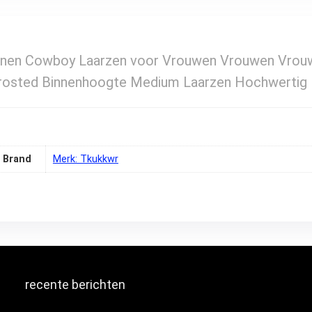
nen Cowboy Laarzen voor Vrouwen Vrouwen Vrouw
 Frosted Binnenhoogte Medium Laarzen Hochwertig 
Brand
Merk: Tkukkwr
recente berichten