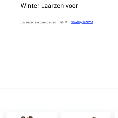
Winter Laarzen voor
Uw recensie toevoegen
8
Cowboy laarzen