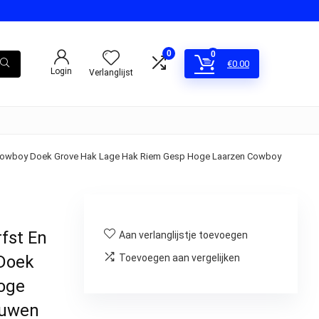
0
0
€
0.00
Login
Verlanglijst
n Cowboy Doek Grove Hak Lage Hak Riem Gesp Hoge Laarzen Cowboy
fst En
Aan verlanglijstje toevoegen
Doek
Toevoegen aan vergelijken
oge
ouwen