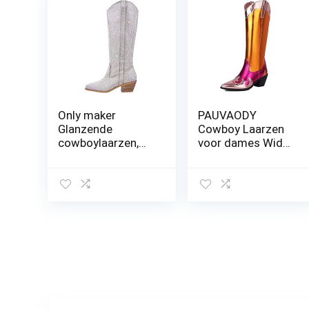
Only maker
PAUVAODY
Glanzende
Cowboy Laarzen
cowboylaarzen,
voor dames Wide
westernlaarzen,
Calf Cowgirl Knee
strass, kniehoge
Hoge Laarzen Pull
laarzen,
On Embroidery
instaplaarzen
Puntige Teen
Western Laarzen