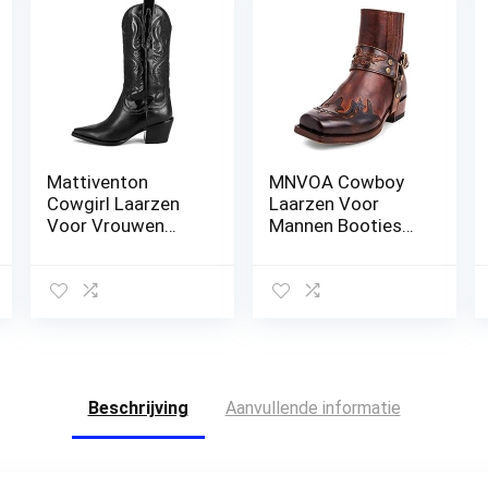
Mattiventon
MNVOA Cowboy
Cowgirl Laarzen
Laarzen Voor
Voor Vrouwen
Mannen Booties
Vintage
Enkel Cowboy
Borduurwerk
Western Laarzen
Cowboy Laarzen
Genaaid
Trek Op Mid Kalf
Geborduurd
Western Laar
Vierkante Teen
Korte Dikke
Klassieker
Beschrijving
Aanvullende informatie