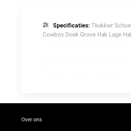
Specificaties:
Tkukkwr Schoen
Cowboy Doek Grove Hak Lage Ha
Over ons