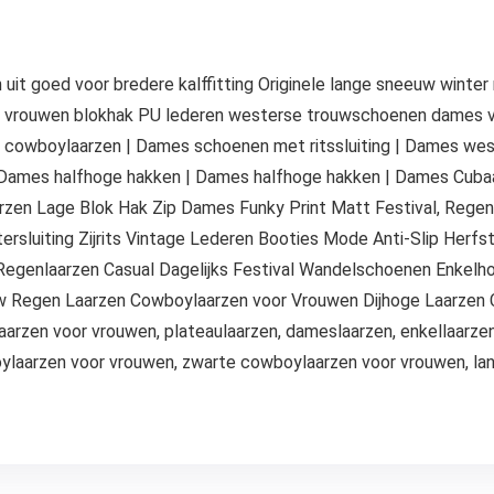
 uit goed voor bredere kalffitting Originele lange sneeuw winte
vrouwen blokhak PU lederen westerse trouwschoenen dames ve
cowboylaarzen | Dames schoenen met ritssluiting | Dames wes
 Dames halfhoge hakken | Dames halfhoge hakken | Dames Cuba
zen Lage Blok Hak Zip Dames Funky Print Matt Festival, Rege
ersluiting Zijrits Vintage Lederen Booties Mode Anti-Slip Her
egenlaarzen Casual Dagelijks Festival Wandelschoenen Enkel
uw Regen Laarzen Cowboylaarzen voor Vrouwen Dijhoge Laarze
arzen voor vrouwen, plateaulaarzen, dameslaarzen, enkellaarze
ylaarzen voor vrouwen, zwarte cowboylaarzen voor vrouwen, lan