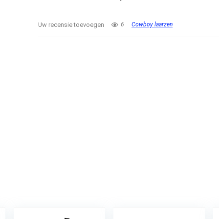
Uw recensie toevoegen
6
Cowboy laarzen