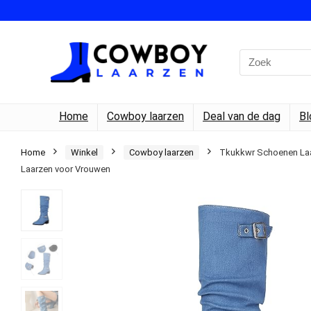
Search
for:
Home
Cowboy laarzen
Deal van de dag
Bl
Home
Winkel
Cowboy laarzen
Tkukkwr Schoenen Laa
Laarzen voor Vrouwen