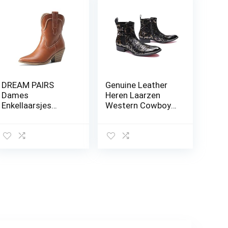
DREAM PAIRS
Genuine Leather
Dames
Heren Laarzen
Enkellaarsjes
Western Cowboy
Western Cowboy
Enkel Buckle Werk
Cowgirl Laarzen
Van Hoge
Puntneus Lage
Kwaliteit
Hakken,
Persoonlijkheid
Fashion
Motorcycle
Schoenen Voor
Zipper Casual
Laarzen,43