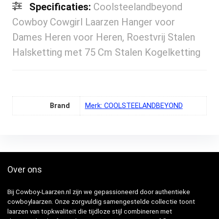
Specificaties:
Coolsteelandbeyond
Cowboy Cowgirl Laarzen Hanger voor
Dames Heren voor Heren, Roestvrij Stalen
Halsketting met 75 Cm Stalen Kogelketting
Brand
Merk: COOLSTEELANDBEYOND
Over ons
Bij Cowboy-Laarzen.nl zijn we gepassioneerd door authentieke
cowboylaarzen. Onze zorgvuldig samengestelde collectie toont
laarzen van topkwaliteit die tijdloze stijl combineren met