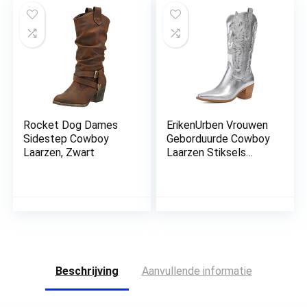
Ronde Teen Mid Kalf
Zipper Casual
Chunky Heel Laarzen
Laarzen,43
Rijden Bruiloft
Laarzen Anti Slip Pull
On
Rocket Dog Dames
ErikenUrben Vrouwen
Sidestep Cowboy
Geborduurde Cowboy
Laarzen, Zwart
Laarzen Stiksels
Westerse Laarzen
Chunky Hakken Pull
on
Beschrijving
Aanvullende informatie