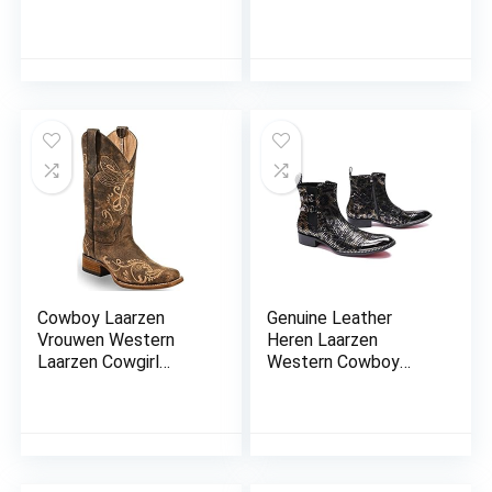
Geborduurde Maat
CowgirL Laarzen voor
Laarzen Dames
dames
Laarzen Cowboy
Laarzen voor Vrouwen
Cowboy Laarzen
Genuine Leather
Vrouwen Western
Heren Laarzen
Laarzen Cowgirl
Western Cowboy
Laarzen Dames
Enkel Buckle Werk
Puntige Teen Mode
Van Hoge Kwaliteit
Laarzen Lichtgewicht
Persoonlijkheid
Duurzaam Western
Fashion Motorcycle
Country Laarzen
Schoenen Voor