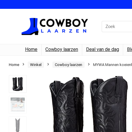
Search
for:
Home
Cowboy laarzen
Deal van de dag
Bl
Home
Winkel
Cowboy laarzen
MYWA Mannen koeienhui