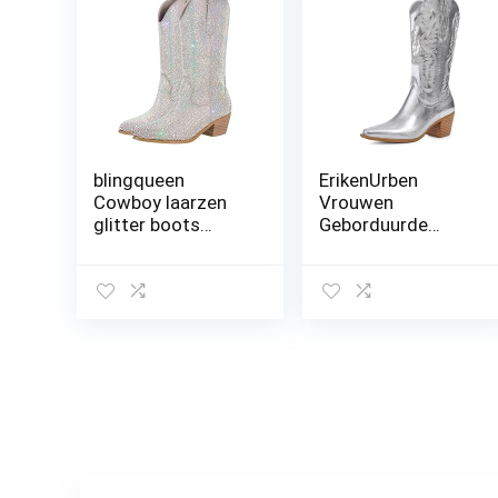
blingqueen
ErikenUrben
Cowboy laarzen
Vrouwen
glitter boots
Geborduurde
western hak
Cowboy Laarzen
Stiksels Westerse
Laarzen Chunky
Hakken Pull on