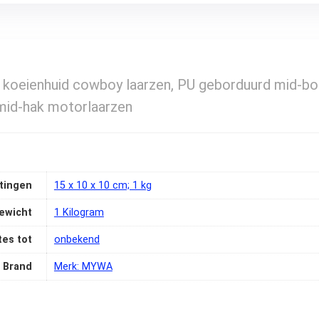
eienhuid cowboy laarzen, PU geborduurd mid-boot
 mid-hak motorlaarzen
tingen
‎15 x 10 x 10 cm; 1 kg
ewicht
‎1 Kilogram
es tot
‎onbekend
Brand
Merk: MYWA