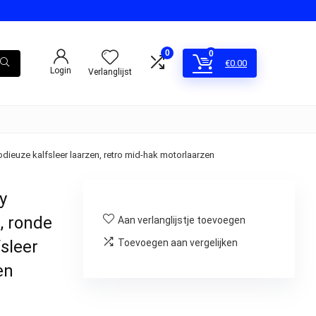
0
0
€
0.00
Login
Verlanglijst
euze kalfsleer laarzen, retro mid-hak motorlaarzen
y
, ronde
Aan verlanglijstje toevoegen
sleer
Toevoegen aan vergelijken
en