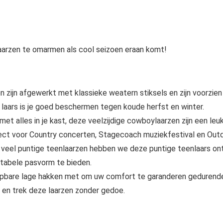
aarzen te omarmen als cool seizoen eraan komt!
 zijn afgewerkt met klassieke weatern stiksels en zijn voorzie
aars is je goed beschermen tegen koude herfst en winter.
lles in je kast, deze veelzijdige cowboylaarzen zijn een le
rfect voor Country concerten, Stagecoach muziekfestival en Outd
t veel puntige teenlaarzen hebben we deze puntige teenlaars o
tabele pasvorm te bieden.
bare lage hakken met om uw comfort te garanderen gedurende d
 en trek deze laarzen zonder gedoe.