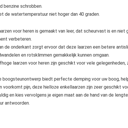
jd benzine schrobben.
et de watertemperatuur niet hoger dan 40 graden.
zen voor heren is gemaakt van leer, dat scheurvast is en niet g
ent verbeteren.
r aan de onderkant zorgt ervoor dat deze laarzen een betere antisl
ndwandelen en rotsklimmen gemakkelijk kunnen omgaan.
oge laarzen voor heren zijn geschikt voor vele gelegenheden, zoa
e boogsteunontwerp biedt perfecte demping voor uw boog, help
 voorkomt pijn, deze hielloze enkellaarzen zijn zeer geschikt vo
dig en kies vervolgens je eigen maat aan de hand van de lengte
uur antwoorden.