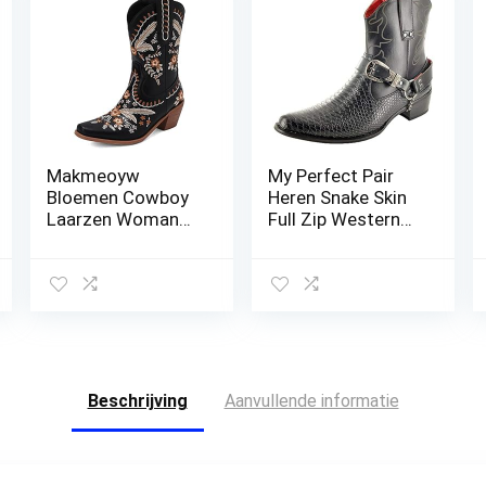
Makmeoyw
My Perfect Pair
Bloemen Cowboy
Heren Snake Skin
Laarzen Woman
Full Zip Western
Embroidered
Cowboy
CowgirL Laarzen
enkellaarzen
voor dames
Beschrijving
Aanvullende informatie