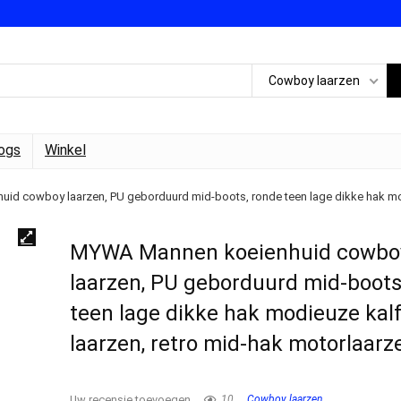
Cowboy laarzen
ogs
Winkel
d cowboy laarzen, PU geborduurd mid-boots, ronde teen lage dikke hak modi
MYWA Mannen koeienhuid cowbo
laarzen, PU geborduurd mid-boots
teen lage dikke hak modieuze kalf
laarzen, retro mid-hak motorlaarz
Uw recensie toevoegen
10
Cowboy laarzen