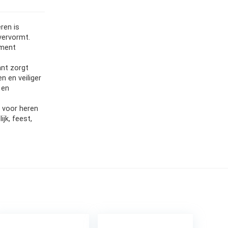
ren is
vervormt.
ament
ant zorgt
n en veiliger
 en
 voor heren
ijk, feest,