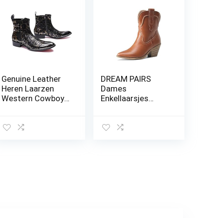
Genuine Leather
DREAM PAIRS
Heren Laarzen
Dames
Western Cowboy
Enkellaarsjes
Enkel Buckle Werk
Western Cowboy
Van Hoge
Cowgirl Laarzen
Kwaliteit
Puntneus Lage
Persoonlijkheid
Hakken,
Fashion
Motorcycle
Schoenen Voor
Zipper Casual
Laarzen,43